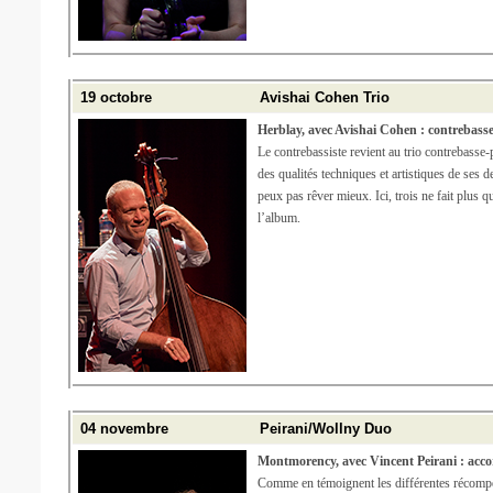
19 octobre
Avishai Cohen Trio
Herblay, avec Avishai Cohen : contrebass
Le contrebassiste revient au trio contrebasse-p
des qualités techniques et artistiques de se
peux pas rêver mieux. Ici, trois ne fait plus q
l’album.
04 novembre
Peirani/Wollny Duo
Montmorency, avec Vincent Peirani : acco
Comme en témoignent les différentes récomp