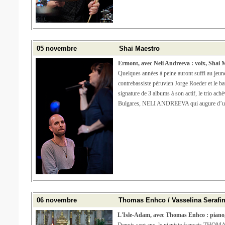
05 novembre
Shai Maestro
Ermont, avec Neli Andreeva : voix, Shai M
Quelques années à peine auront suffi au je
contrebassiste péruvien Jorge Roeder et le ba
signature de 3 albums à son actif, le trio ach
Bulgares, NELI ANDREEVA qui augure d’un nou
06 novembre
Thomas Enhco / Vasselina Seraf
L'Isle-Adam, avec Thomas Enhco : piano