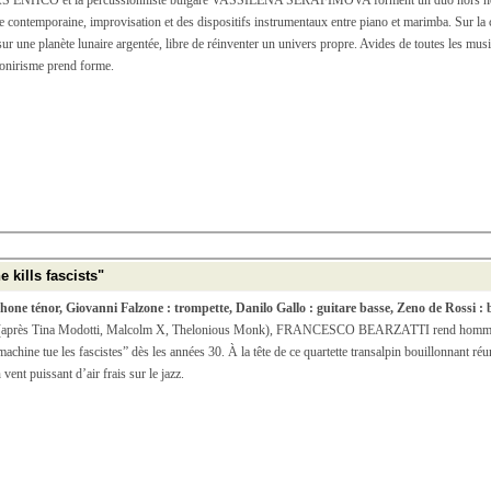
MAS ENHCO et la percussionniste bulgare VASSILENA SERAFIMOVA forment un duo hors norme. 
ence contemporaine, improvisation et des dispositifs instrumentaux entre piano et marimba. S
sur une planète lunaire argentée, libre de réinventer un univers propre. Avides de toutes les musi
d’onirisme prend forme.
 kills fascists"
hone ténor, Giovanni Falzone : trompette, Danilo Gallo : guitare basse, Zeno de Rossi : b
que (après Tina Modotti, Malcolm X, Thelonious Monk), FRANCESCO BEARZATTI rend hommage 
 machine tue les fascistes” dès les années 30. À la tête de ce quartette transalpin bouillonnant r
vent puissant d’air frais sur le jazz.