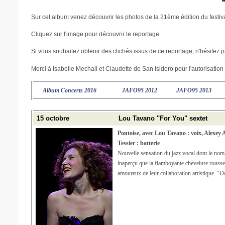
Sur cet album venez découvrir les photos de la 21ème édition du festiv
Cliquez sur l'image pour découvrir le reportage.
Si vous souhaitez obtenir des clichés issus de ce reportage, n'hésitez p
Merci à Isabelle Mechali et Claudette de San Isidoro pour l'autorisation 
Album Concerts 2016
JAFO95 2012
JAFO95 2013
15 octobre
Lou Tavano "For You" sextet
Pontoise, avec Lou Tavano : voix, Alexey A
Tessier : batterie
Nouvelle sensation du jazz vocal dont le no
inaperçu que la flamboyante chevelure rousse q
amoureux de leur collaboration artistique. “