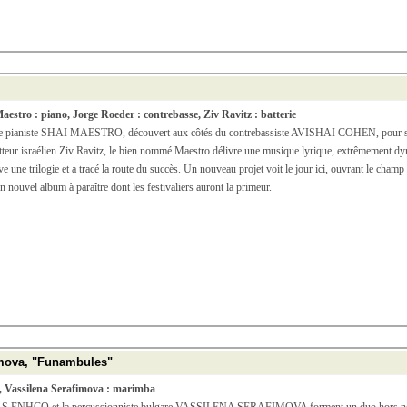
aestro : piano, Jorge Roeder : contrebasse, Ziv Ravitz : batterie
une pianiste SHAI MAESTRO, découvert aux côtés du contrebassiste AVISHAI COHEN, pour s’im
tteur israélien Ziv Ravitz, le bien nommé Maestro délivre une musique lyrique, extrêmement dyn
ève une trilogie et a tracé la route du succès. Un nouveau projet voit le jour ici, ouvrant le cham
vel album à paraître dont les festivaliers auront la primeur.
imova, "Funambules"
, Vassilena Serafimova : marimba