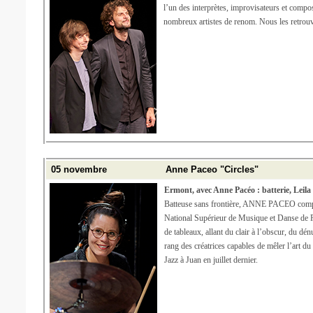
l’un des interprètes, improvisateurs et comp
nombreux artistes de renom. Nous les retrouv
05 novembre
Anne Paceo "Circles"
Ermont, avec Anne Pacéo : batterie, Leil
Batteuse sans frontière, ANNE PACEO compte 
National Supérieur de Musique et Danse de Pari
de tableaux, allant du clair à l’obscur, du 
rang des créatrices capables de mêler l’art d
Jazz à Juan en juillet dernier.