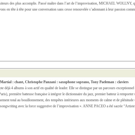
ositeurs des plus accomplis. Passé maître dans l’art de l’improvisation, MICHAEL WOLLNY, quant
ons en tête à tête pour une conversation sans cesse renouvelée s’adonnant à leur passion commu
a Martial : chant, Christophe Panzani : saxophone soprano, Tony Paeleman : claviers
déjà 4 albums à son actif en qualité de leader. Elle se distingue par un parcours exceptionn
s), première batteuse française à intégrer le dictionnaire du jazz, premier batteur à remporter u
dénuement total au bouillonnement, des tempêtes intérieures aux moments de calme et de plénit
u songwriting avec la force suggestive de l’improvisation ». ANNE PACEO a été sacrée “Artiste 