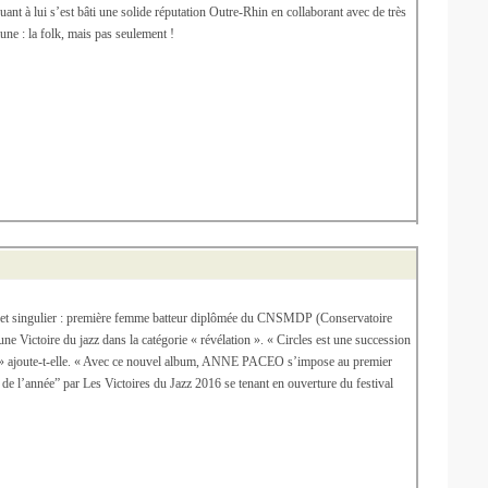
 à lui s’est bâti une solide réputation Outre-Rhin en collaborant avec de très
ne : la folk, mais pas seulement !
el et singulier : première femme batteur diplômée du CNSMDP (Conservatoire
ne Victoire du jazz dans la catégorie « révélation ». « Circles est une succession
ude » ajoute-t-elle. « Avec ce nouvel album, ANNE PACEO s’impose au premier
de l’année” par Les Victoires du Jazz 2016 se tenant en ouverture du festival