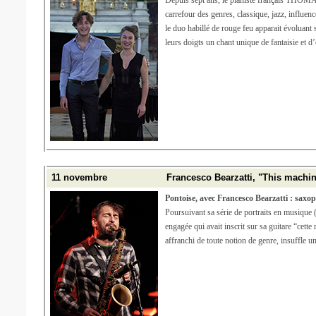
Depuis sept ans, le pianiste français THO
carrefour des genres, classique, jazz, influ
le duo habillé de rouge feu apparait évoluant 
leurs doigts un chant unique de fantaisie et 
11 novembre
Francesco Bearzatti, "This machine
Pontoise, avec Francesco Bearzatti : saxop
Poursuivant sa série de portraits en musi
engagée qui avait inscrit sur sa guitare “cette
affranchi de toute notion de genre, insuffle un 