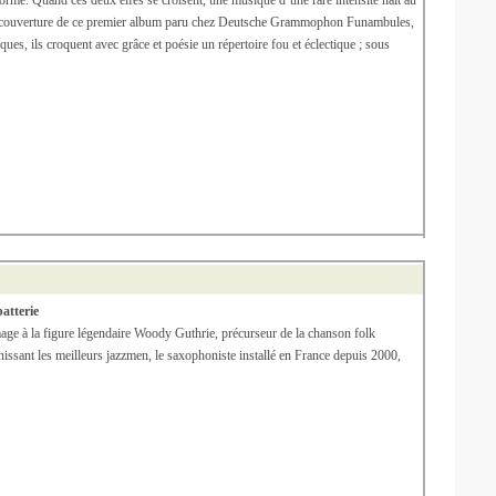
Quand ces deux elfes se croisent, une musique d’une rare intensité naît au
ur la couverture de ce premier album paru chez Deutsche Grammophon Funambules,
ques, ils croquent avec grâce et poésie un répertoire fou et éclectique ; sous
atterie
à la figure légendaire Woody Guthrie, précurseur de la chanson folk
éunissant les meilleurs jazzmen, le saxophoniste installé en France depuis 2000,