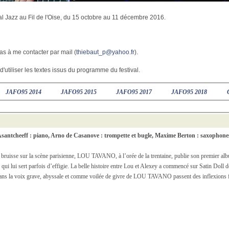
al Jazz au Fil de l'Oise, du 15 octobre au 11 décembre 2016.
as à me contacter par mail (
thiebaut_p@yahoo.fr
).
d'utiliser les textes issus du programme du festival.
JAFO95 2014
JAFO95 2015
JAFO95 2017
JAFO95 2018
santcheeff : piano, Arno de Casanove : trompette et bugle, Maxime Berton : saxophones, c
m bruisse sur la scène parisienne, LOU TAVANO, à l’orée de la trentaine, publie son premier 
ui lui sert parfois d’effigie. La belle histoire entre Lou et Alexey a commencé sur Satin Doll de
Dans la voix grave, abyssale et comme voilée de givre de LOU TAVANO passent des inflexions f