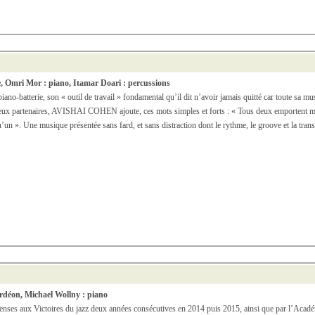
e, Omri Mor : piano, Itamar Doari : percussions
iano-batterie, son « outil de travail » fondamental qu’il dit n’avoir jamais quitté car toute sa m
s deux partenaires, AVISHAI COHEN ajoute, ces mots simples et forts : « Tous deux emportent ma
u’un ». Une musique présentée sans fard, et sans distraction dont le rythme, le groove et la transe,
rdéon, Michael Wollny : piano
enses aux Victoires du jazz deux années consécutives en 2014 puis 2015, ainsi que par l’A