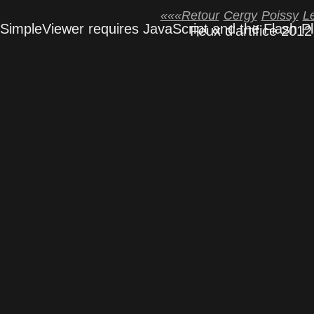
«««Retour
Cergy
Poissy
L
SimpleViewer requires JavaScript and the Flash P
Feux d'artifice 201