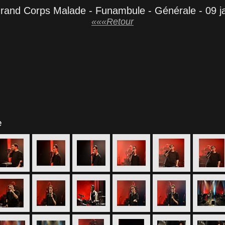
rand Corps Malade - Funambule - Générale - 09 j
«««Retour
e