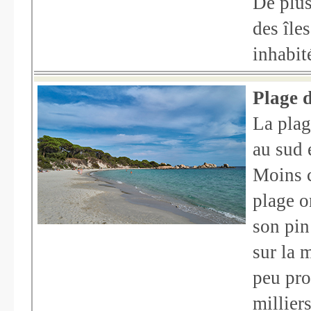
De plus
des îles
inhabit
Plage 
La plag
au sud 
Moins c
plage o
son pin
sur la 
peu pro
millier