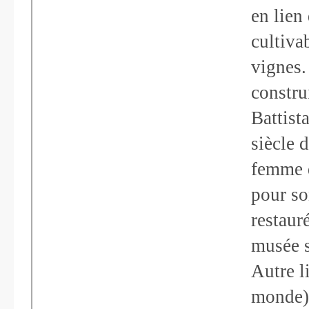
en lien 
cultivab
vignes.
constru
Battist
siècle 
femme d
pour so
restaur
musée s
Autre l
monde) 