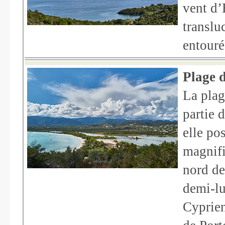
vent d’
translu
entouré
Plage 
La plag
partie 
elle po
magnifi
nord de
demi-lu
Cyprien