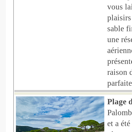
vous la
plaisir
sable f
une rés
aérienn
présent
raison 
parfaite
Plage 
Palomba
et a été