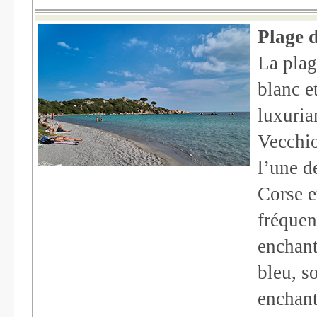
Plage 
La plag
blanc e
luxuria
Vecchio
l’une d
Corse e
fréquen
enchant
bleu, s
enchant