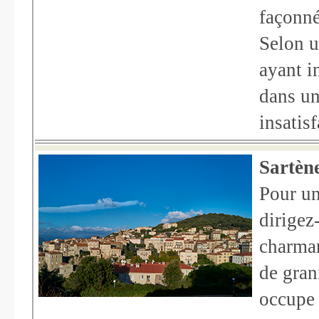
façonné
Selon u
ayant i
dans un
insatisf
Sartèn
Pour un
dirigez
charman
de gran
occupe 