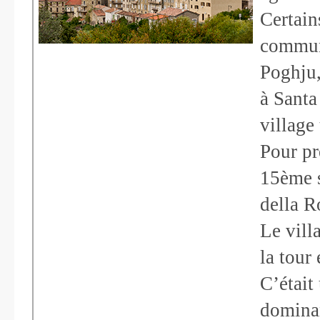
Certain
commun
Poghju,
à Santa
village
Pour pr
15ème s
della R
Le vill
la tour 
C’était
dominan