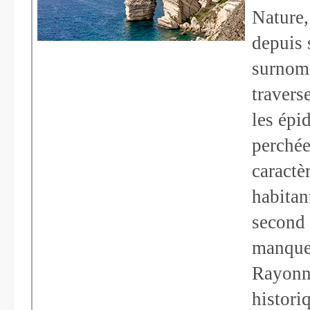
Nature,
depuis 
surnom 
travers
les épi
perchée
caractè
habitan
second 
manquer
Rayonne
histori