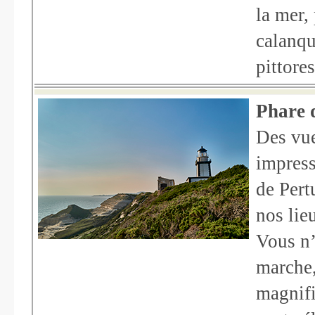
la mer,
calanqu
pittore
Phare 
Des vue
impress
de Pert
nos lie
Vous n’
marche,
magnifi