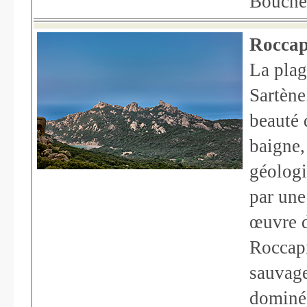
Bouches
Roccap
La plag
Sartène
beauté 
baigne,
géologi
par une
œuvre d
Roccapi
sauvage
dominé 