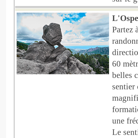
L'Ospe
Partez 
randonn
directi
60 mètr
belles 
sentier
magnifi
formati
une fré
Le senti