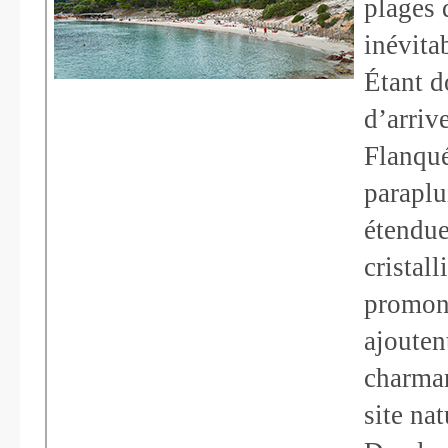
plages 
inévita
Étant d
d’arrive
Flanqué
paraplu
étendue
cristal
promont
ajouten
charman
site na