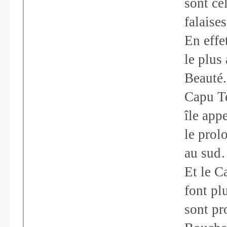
sont cé
falaises
En effe
le plus
Beauté.
Capu Te
île app
le prol
au su
Et le C
font pl
sont pr