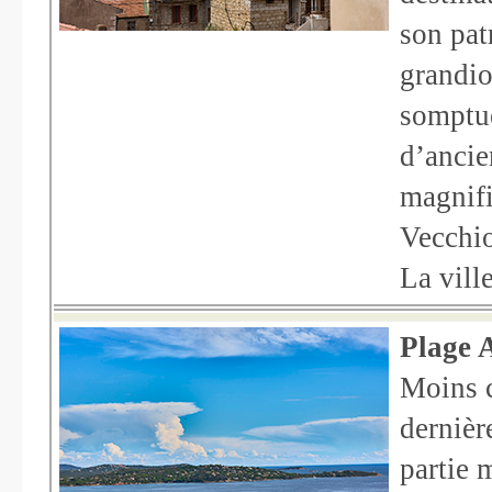
son pat
grandio
somptue
d’ancie
magnifi
Vecchio
La ville
Plage 
Moins c
dernièr
partie 