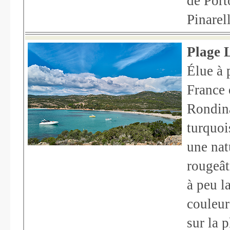
de Port
Pinarel
Plage 
Élue à 
France 
Rondina
turquoi
une nat
rougeât
à peu l
couleur
sur la 