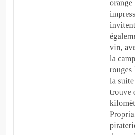
orange 
impress
invitent
égaleme
vin, av
la camp
rouges 
la suite
trouve 
kilomèt
Propria
pirater