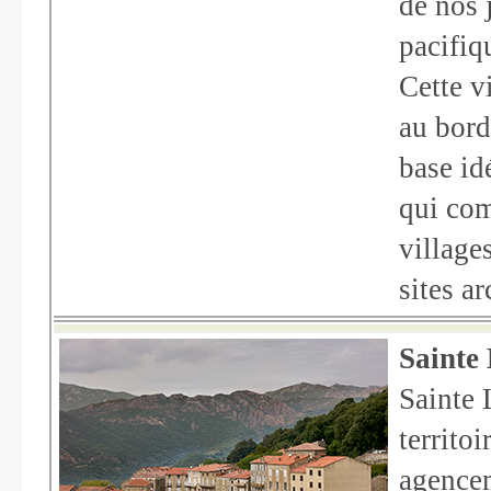
de nos 
pacifiq
Cette v
au bord
base id
qui com
village
sites a
Sainte 
Sainte 
territo
agencem