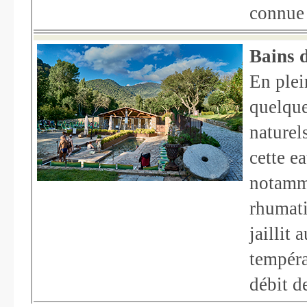
connue 
Bains 
En plei
quelque
naturel
cette e
notamme
rhumati
jaillit 
tempéra
débit de