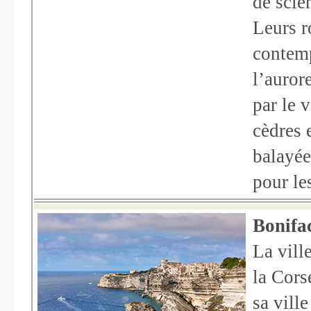
de scie
Leurs r
contemp
l’auror
par le v
cèdres 
balayée
pour le
Bonifa
La vill
la Corse
sa vill