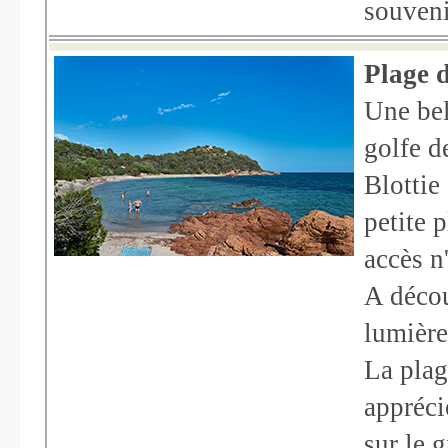
souveni
Plage 
Une bel
golfe d
Blottie
petite 
accès n
A décou
lumière
La plag
appréci
sur le 